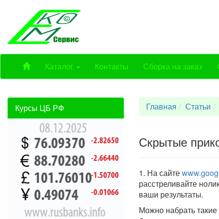
Каталог
Контакты
Сборка на заказ
Главная
Статьи
Курсы ЦБ РФ
Скрытые прико
1. На сайте
www.googl
расстреливайте нолик
ваши результаты.
Можно набрать такие соч