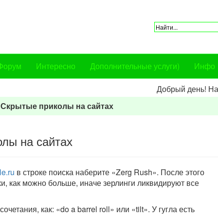
Форум
Интересно
Дополнительные услуги)
Инфо
Добрый день! Наш сер
Скрытые приколы на сайтах
лы на сайтах
e.ru
в строке поиска наберите «Zerg Rush». После этого
и, как можно больше, иначе зерлинги ликвидируют все
етания, как: «do a barrel roll» или «tilt». У гугла есть