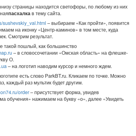
внизу страницы находится светофоры, по любому из них
ьная
пасхалка
в тему сайта.
/sushevskiy_val.html
– выбираем «Как пройти», появится
имаем на иконку «Центр-каминов» в том месте, куда
ек. Смотрим результат.
е такой пошлый, как большинство
ap.ru
– в словосочетании «Омская область» на флешке-
кву О.
.ua
– на логотип наводим курсор и немного ждем.
логотипе есть слово ParkBT.ru. Кликаем по точке. Можно
аз, каждый раз мультик будет другим.
on74.ru/order
– присутствует форма, увидев
ма обучения» нажимаем на букву «о», далее «Увидеть