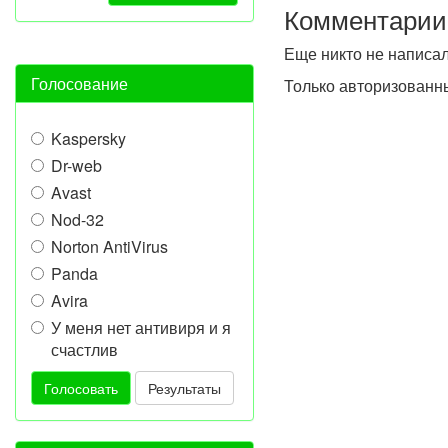
Комментарии
Еще никто не написа
Голосование
Только авторизованн
Kaspersky
Dr-web
Avast
Nod-32
Norton AntiVirus
Panda
Avira
У меня нет антивиря и я
счастлив
Голосовать
Результаты