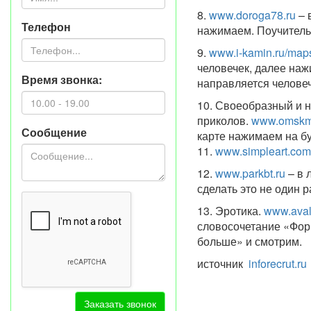
8.
www.doroga78.ru
– 
Телефон
нажимаем. Поучител
9.
www.i-kamin.ru/maps
человечек, далее наж
Время звонка:
направляется человеч
10. Своеобразный и н
приколов.
www.omskm
Сообщение
карте нажимаем на бу
11.
www.simpleart.com
12.
www.parkbt.ru
– в 
сделать это не один р
13. Эротика.
www.aval
словосочетание «Фор
больше» и смотрим.
источник
inforecrut.ru
Заказать звонок