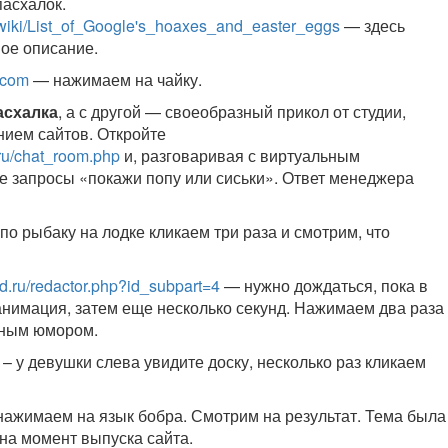
пасхалок.
g/wiki/List_of_Google's_hoaxes_and_easter_eggs
— здесь
ое описание.
.com
— нажимаем на чайку.
асхалка
, а с другой — своеобразный прикол от студии,
ием сайтов. Откройте
u/chat_room.php
и, разговаривая с виртуальным
е запросы «покажи попу или сиськи». Ответ менеджера
по рыбаку на лодке кликаем три раза и смотрим, что
.ru/redactor.php?id_subpart=4
— нужно дождаться, пока в
анимация, затем еще несколько секунд. Нажимаем два раза
рным юмором.
– у девушки слева увидите доску, несколько раз кликаем
нажимаем на язык бобра. Смотрим на результат. Тема была
на момент выпуска сайта.