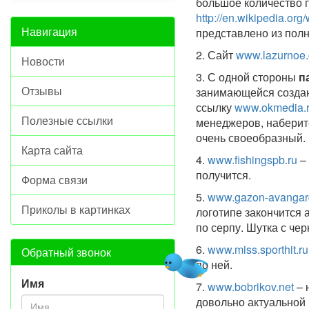
большое количество 
http://en.wikipedia.or
Навигация
представлено из полн
2. Сайт
www.lazurnoe
Новости
3. С одной стороны
п
Отзывы
занимающейся создан
ссылку
www.okmedia.r
Полезные ссылки
менеджеров, наберит
очень своеобразный.
Карта сайта
4.
www.fishingspb.ru
– 
получится.
Форма связи
5.
www.gazon-avangard
Приколы в картинках
логотипе закончится 
по серпу. Шутка с че
6.
www.miss.sporthit.ru
Обратный звонок
по ней.
Имя
7.
www.bobrikov.net
– 
довольно актуальной 