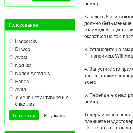
роутер.
Казалось бы, мой ком
должно быть меньше 
Голосование
взаимодействуют с ним
оказаться не так, по
Kaspersky
Dr-web
3. Установите на сма
Fi, например, Wifi Ana
Avast
Nod-32
4. Запустите это при
Norton AntiVirus
канал, а также подбе
Panda
всего.
Avira
5. Перейдите к настр
У меня нет антивиря и я
роутер.
счастлив
Теперь можно снова з
Голосовать
Результаты
планшете и удостовер
После этого связь до