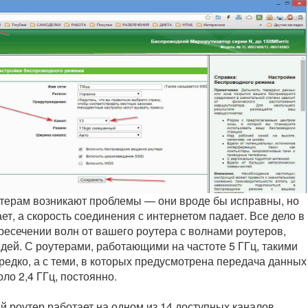
терам возникают проблемы — они вроде бы исправны, но
ет, а скорость соединения с интернетом падает. Все дело в
есечении волн от вашего роутера с волнами роутеров,
дей. С роутерами, работающими на частоте 5 ГГц, такими
едко, а с теми, в которых предусмотрена передача данных
оло 2,4 ГГц, постоянно.
ый роутер работает на одном из 14 доступных каналов.