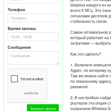
Ширина каждого из ни
Телефон
всего 5 МГц. Это озн
сигналами десятков др
стабильность связи.
Время звонка:
Самое оптимальное р
который работает на 
затратами — выбрать
Сообщение
Как это сделать?
1. Включите компьюте
Адрес, по которому н
Там же можно найти л
по локальному адресу
password.
2. В настройках найд
роутеров эта опция с
названием Wireless Se
Заказать звонок