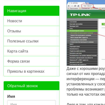
Навигация
Новости
Отзывы
Полезные ссылки
Карта сайта
Форма связи
Даже с хорошими роу
Приколы в картинках
сигнал от них пропада
интерференции — пер
установленных у сосе
Обратный звонок
проблемы возникают р
только на частотах ок
Имя
Дело в том, что кажд