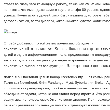
ставят во главу угла командную работу, такие как WOW или Dota
понимать, что имея даже самого крутого эльфа 80 уровня, одном
успеха. Нужно искать друзей, хотя бы ситуативных, которые тебе
договариваться, вести диалоги, какое-никакое чувство коллектива
От себя добавлю, что той же возможностью обладает и
«Школьник»
«Smiles.Школьная карта»
приложение
от
. Оно 
детей в одном информационном поле, предоставив им площадк
так и наладить их коммуникацию через встроенные игры для неск
«Электронного дневник
приложение выполняет все функции
Далее я бы поставил целый набор квестовых игр — от самых ра
Такие как Neverhood, Grim Fandango, Myst, Syberia или Broken A
«Космических рейнджеров», с их бесконечными текстовыми квест
объединяют задачи, которые они ставят перед игроком. Это раз
распутывание головоломок. Умение вести диалоги. При прохожде
ребенок развивает зрительную память и тренирует логическое 